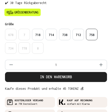
✔️ 30 Tage Rückgaberecht
auswählen
Größe
678
7
718
714
738
712
758
734
778
8
Produkt Anzahl: Gib den gewünschten Wer
IN DEN WARENKORB
Kaufe dieses Produkt und erhalte 45 TOKENZ 💰
KOSTENLOSER VERSAND
KAUF AUF RECHNUNG
ab 75€ Bestellwert
einfach mit Klarna