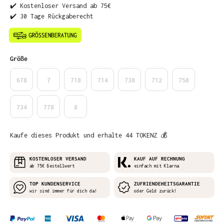
✔️ Kostenloser Versand ab 75€
✔️ 30 Tage Rückgaberecht
auswählen
Größe
678
7
718
714
738
712
758
734
778
8
Kaufe dieses Produkt und erhalte 44 TOKENZ 💰
KOSTENLOSER VERSAND
KAUF AUF RECHNUNG
ab 75€ Bestellwert
einfach mit Klarna
TOP KUNDENSERVICE
ZUFRIENDEHEITSGARANTIE
wir sind immer für dich da!
oder Geld zurück!