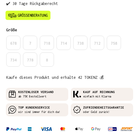
✔️ 30 Tage Rückgaberecht
auswählen
Größe
678
7
718
714
738
712
758
734
778
8
Kaufe dieses Produkt und erhalte 42 TOKENZ 💰
KOSTENLOSER VERSAND
KAUF AUF RECHNUNG
ab 75€ Bestellwert
einfach mit Klarna
TOP KUNDENSERVICE
ZUFRIENDEHEITSGARANTIE
wir sind immer für dich da!
oder Geld zurück!