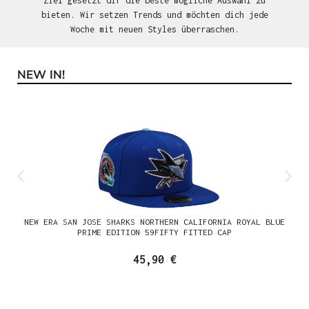
Ziel gesetzt dir die beste mögliche Auswahl zu
bieten. Wir setzen Trends und möchten dich jede
Woche mit neuen Styles überraschen.
NEW IN!
Produktgalerie überspringen
NEW ERA SAN JOSE SHARKS NORTHERN CALIFORNIA ROYAL BLUE
PRIME EDITION 59FIFTY FITTED CAP
45,90 €