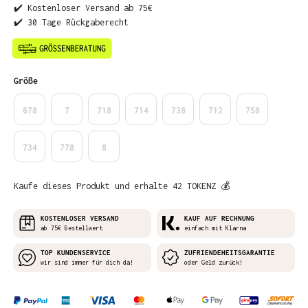
✔️ Kostenloser Versand ab 75€
✔️ 30 Tage Rückgaberecht
auswählen
Größe
678
7
718
714
738
712
758
734
778
8
Kaufe dieses Produkt und erhalte 42 TOKENZ 💰
KOSTENLOSER VERSAND
KAUF AUF RECHNUNG
ab 75€ Bestellwert
einfach mit Klarna
TOP KUNDENSERVICE
ZUFRIENDEHEITSGARANTIE
wir sind immer für dich da!
oder Geld zurück!