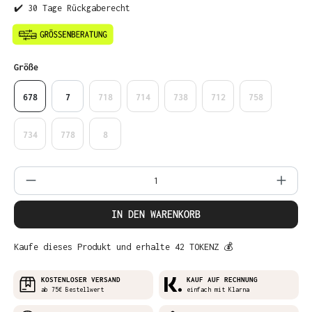
✔️ 30 Tage Rückgaberecht
auswählen
Größe
678
7
718
714
738
712
758
734
778
8
Produkt Anzahl: Gib den gewünschten Wer
IN DEN WARENKORB
Kaufe dieses Produkt und erhalte 42 TOKENZ 💰
KOSTENLOSER VERSAND
KAUF AUF RECHNUNG
ab 75€ Bestellwert
einfach mit Klarna