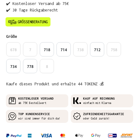
✔️ Kostenloser Versand ab 75€
✔️ 30 Tage Rückgaberecht
auswählen
Größe
678
7
718
714
738
712
758
734
778
8
Kaufe dieses Produkt und erhalte 44 TOKENZ 💰
KOSTENLOSER VERSAND
KAUF AUF RECHNUNG
ab 75€ Bestellwert
einfach mit Klarna
TOP KUNDENSERVICE
ZUFRIENDEHEITSGARANTIE
wir sind immer für dich da!
oder Geld zurück!