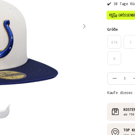
✔️ 30 Tage Rü
auswähl
Größe
678
7
8
Produkt
Kaufe dieses 
KOSTE
ab 75€
TOP K
wir si