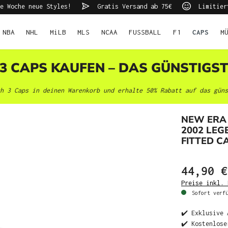
e Woche neue Styles!
Gratis Versand ab 75€
Limitier
NBA
NHL
MiLB
MLS
NCAA
FUSSBALL
F1
CAPS
M
 3 CAPS KAUFEN – DAS GÜNSTIGS
h 3 Caps in deinen Warenkorb und erhalte 50% Rabatt auf das güns
NEW ERA 
2002 LEG
FITTED C
44,90 €
Preise inkl. 
Sofort verfü
✔️ Exklusive 
✔️ Kostenlose