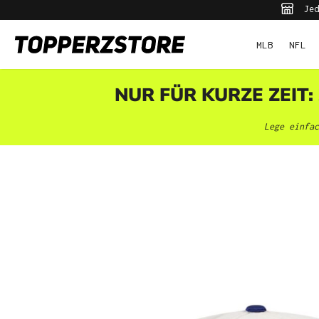
Jed
pringen
Zur Hauptnavigation springen
MLB
NFL
NUR FÜR KURZE ZEIT:
Lege einfac
Bildergalerie überspringen