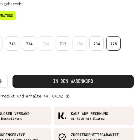
ckgaberecht
en
718
714
738
712
758
734
778
 Anzahl: Gib den gewünschten Wert ein 
IN DEN WARENKORB
Produkt und erhalte 44 TOKENZ 💰
NLOSER VERSAND
KAUF AUF RECHNUNG
 Bestellwert
einfach mit Klarna
UNDENSERVICE
ZUFRIENDEHEITSGARANTIE
nd immer für dich da!
oder Geld zurück!