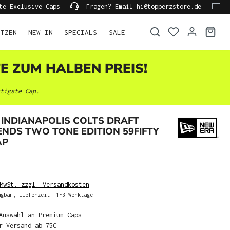
te Exclusive Caps
Fragen? Email hi@topperzstore.de
ÜTZEN
NEW IN
SPECIALS
SALE
TE ZUM HALBEN PREIS!
tigste Cap.
INDIANAPOLIS COLTS DRAFT
ENDS TWO TONE EDITION 59FIFTY
AP
MwSt. zzgl. Versandkosten
gbar, Lieferzeit: 1-3 Werktage
Auswahl an Premium Caps
r Versand ab 75€