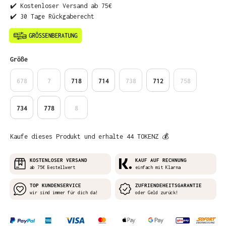
✔️ Kostenloser Versand ab 75€
✔️ 30 Tage Rückgaberecht
auswählen
Größe
678
7
718
714
738
712
758
734
778
8
Kaufe dieses Produkt und erhalte 44 TOKENZ 💰
KOSTENLOSER VERSAND
KAUF AUF RECHNUNG
ab 75€ Bestellwert
einfach mit Klarna
TOP KUNDENSERVICE
ZUFRIENDEHEITSGARANTIE
wir sind immer für dich da!
oder Geld zurück!