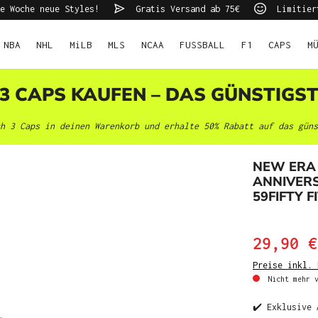
e Woche neue Styles!
Gratis Versand ab 75€
Limitier
NBA
NHL
MiLB
MLS
NCAA
FUSSBALL
F1
CAPS
M
 3 CAPS KAUFEN – DAS GÜNSTIGS
h 3 Caps in deinen Warenkorb und erhalte 50% Rabatt auf das güns
NEW ERA
ANNIVERS
59FIFTY F
29,90 €
Preise inkl. 
Nicht mehr v
✔️ Exklusive 