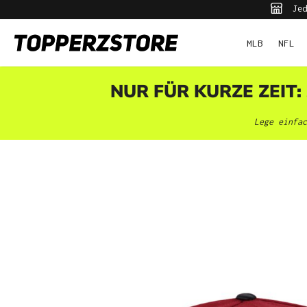
Jed
pringen
Zur Hauptnavigation springen
MLB
NFL
NUR FÜR KURZE ZEIT:
Lege einfac
Bildergalerie überspringen