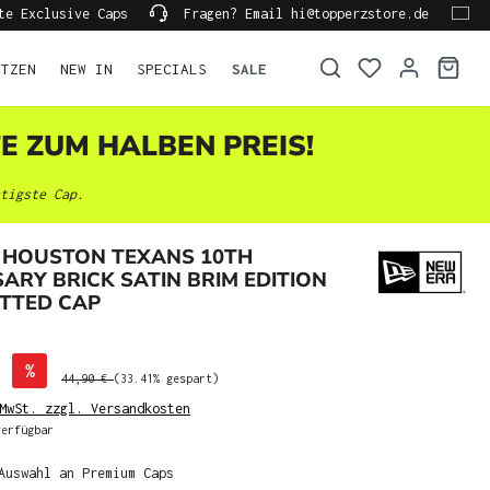
te Exclusive Caps
Fragen? Email hi@topperzstore.de
ÜTZEN
NEW IN
SPECIALS
SALE
TE ZUM HALBEN PREIS!
tigste Cap.
 HOUSTON TEXANS 10TH
ARY BRICK SATIN BRIM EDITION
ITTED CAP
%
44,90 €
(33.41% gespart)
MwSt. zzgl. Versandkosten
erfügbar
Auswahl an Premium Caps