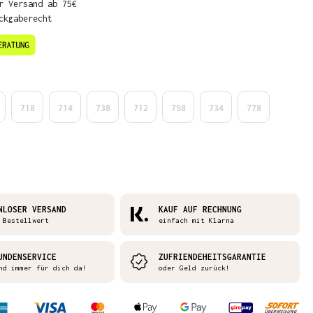
r Versand ab 75€
ckgaberecht
en
718
714
738
712
758
734
778
NLOSER VERSAND
KAUF AUF RECHNUNG
 Bestellwert
einfach mit Klarna
UNDENSERVICE
ZUFRIENDEHEITSGARANTIE
nd immer für dich da!
oder Geld zurück!