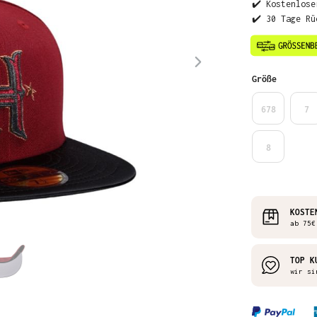
✔️ Kostenlose
✔️ 30 Tage Rü
auswähl
Größe
678
7
8
KOSTE
ab 75€
TOP K
wir si