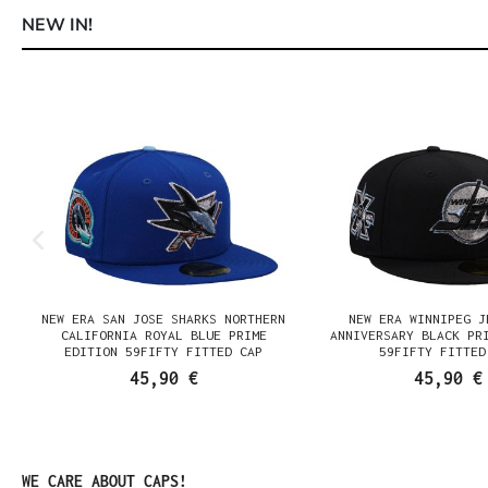
NEW IN!
Produktgalerie überspringen
NEW ERA SAN JOSE SHARKS NORTHERN
NEW ERA WINNIPEG J
N
CALIFORNIA ROYAL BLUE PRIME
ANNIVERSARY BLACK PR
EDITION 59FIFTY FITTED CAP
59FIFTY FITTED
45,90 €
45,90 €
Produktgalerie überspringen
WE CARE ABOUT CAPS!