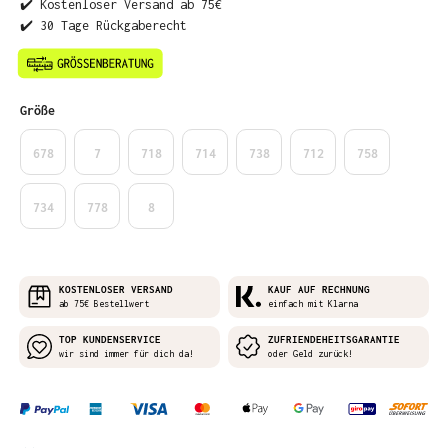
✔️ Kostenloser Versand ab 75€
✔️ 30 Tage Rückgaberecht
auswählen
Größe
678
7
718
714
738
712
758
734
778
8
KOSTENLOSER VERSAND
KAUF AUF RECHNUNG
ab 75€ Bestellwert
einfach mit Klarna
TOP KUNDENSERVICE
ZUFRIENDEHEITSGARANTIE
wir sind immer für dich da!
oder Geld zurück!