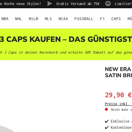
e Woche neue Styles!
Gratis Versand ab 75€
Limitier
NBA
NHL
MiLB
MLS
NCAA
FUSSBALL
F1
CAPS
M
 3 CAPS KAUFEN – DAS GÜNSTIGS
h 3 Caps in deinen Warenkorb und erhalte 50% Rabatt auf das güns
NEW ERA
SATIN BR
29,90 €
Preise inkl. 
Nicht mehr v
✔️ Exklusive 
✔️ Kostenlose