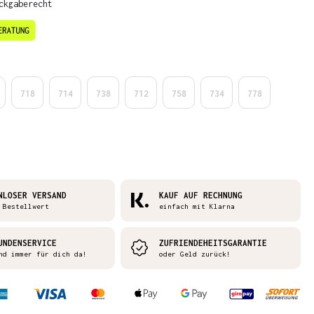
ckgaberecht
en
718
714
738
712
758
734
778
NLOSER VERSAND
KAUF AUF RECHNUNG
 Bestellwert
einfach mit Klarna
UNDENSERVICE
ZUFRIENDEHEITSGARANTIE
nd immer für dich da!
oder Geld zurück!