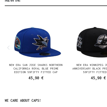
NEW IN!
Produktgalerie überspringen
NEW ERA SAN JOSE SHARKS NORTHERN
NEW ERA WINNIPEG J
N
CALIFORNIA ROYAL BLUE PRIME
ANNIVERSARY BLACK PR
EDITION 59FIFTY FITTED CAP
59FIFTY FITTED
45,90 €
45,90 €
Produktgalerie überspringen
WE CARE ABOUT CAPS!