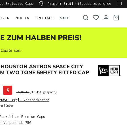
te Exclusive Caps
Fragen? Email hi@topperzstore.de
ÜTZEN
NEW IN
SPECIALS
SALE
TE ZUM HALBEN PREIS!
tigste Cap.
 HOUSTON ASTROS SPACE CITY
IM TWO TONE 59FIFTY FITTED CAP
%
44,90 €
(33.41% gespart)
MwSt. zzgl. Versandkosten
erfügbar
Auswahl an Premium Caps
r Versand ab 75€