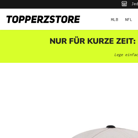
Jed
pringen
Zur Hauptnavigation springen
MLB
NFL
NUR FÜR KURZE ZEIT:
Lege einfac
Bildergalerie überspringen