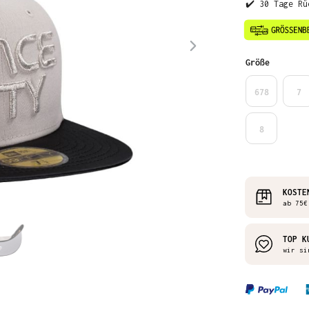
✔️ 30 Tage Rü
auswähl
Größe
678
7
8
KOSTE
ab 75€
TOP K
wir si