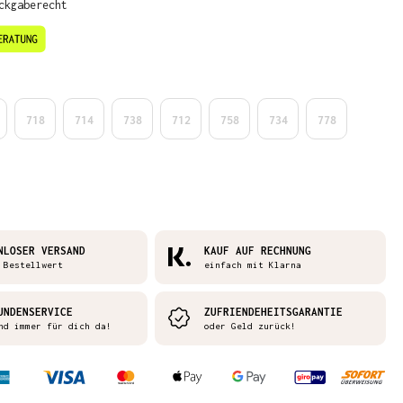
ckgaberecht
en
718
714
738
712
758
734
778
NLOSER VERSAND
KAUF AUF RECHNUNG
 Bestellwert
einfach mit Klarna
UNDENSERVICE
ZUFRIENDEHEITSGARANTIE
nd immer für dich da!
oder Geld zurück!