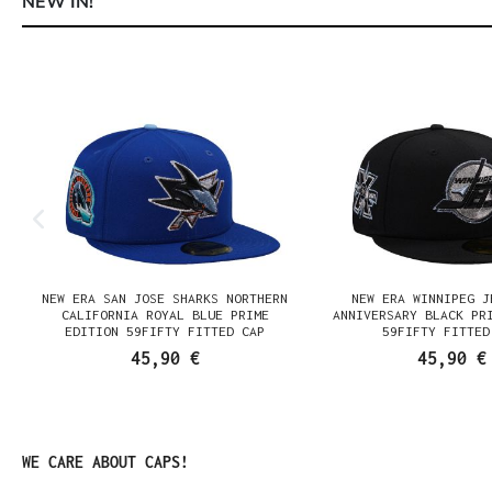
NEW IN!
Produktgalerie überspringen
NEW ERA SAN JOSE SHARKS NORTHERN
NEW ERA WINNIPEG J
N
CALIFORNIA ROYAL BLUE PRIME
ANNIVERSARY BLACK PR
EDITION 59FIFTY FITTED CAP
59FIFTY FITTED
45,90 €
45,90 €
Produktgalerie überspringen
WE CARE ABOUT CAPS!