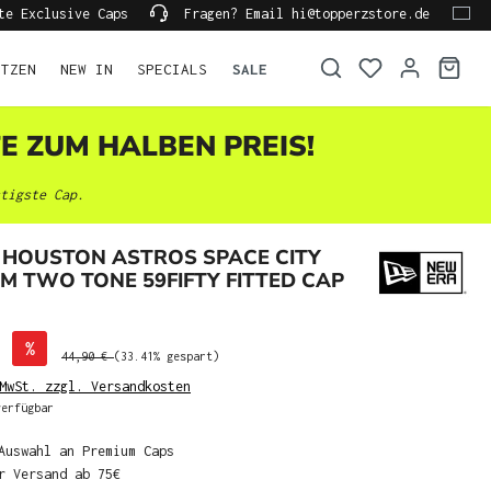
te Exclusive Caps
Fragen? Email hi@topperzstore.de
ÜTZEN
NEW IN
SPECIALS
SALE
TE ZUM HALBEN PREIS!
tigste Cap.
 HOUSTON ASTROS SPACE CITY
IM TWO TONE 59FIFTY FITTED CAP
%
44,90 €
(33.41% gespart)
MwSt. zzgl. Versandkosten
erfügbar
Auswahl an Premium Caps
r Versand ab 75€