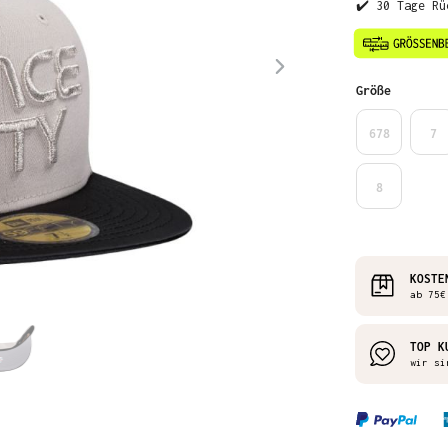
✔️ 30 Tage Rü
auswähl
Größe
678
7
8
KOSTE
ab 75€
TOP K
wir si