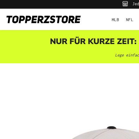
Jed
pringen
Zur Hauptnavigation springen
MLB
NFL
NUR FÜR KURZE ZEIT:
Lege einfac
Bildergalerie überspringen