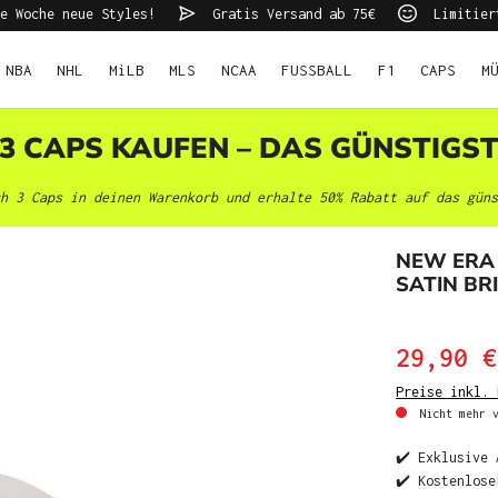
e Woche neue Styles!
Gratis Versand ab 75€
Limitier
NBA
NHL
MiLB
MLS
NCAA
FUSSBALL
F1
CAPS
M
 3 CAPS KAUFEN – DAS GÜNSTIGS
h 3 Caps in deinen Warenkorb und erhalte 50% Rabatt auf das güns
NEW ERA
SATIN BR
29,90 €
Preise inkl. 
Nicht mehr v
✔️ Exklusive 
✔️ Kostenlose