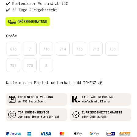
✔️ Kostenloser Versand ab 75€
✔️ 30 Tage Rückgaberecht
auswählen
Größe
678
7
718
714
738
712
758
734
778
8
Kaufe dieses Produkt und erhalte 44 TOKENZ 💰
KOSTENLOSER VERSAND
KAUF AUF RECHNUNG
ab 75€ Bestellwert
einfach mit Klarna
TOP KUNDENSERVICE
ZUFRIENDEHEITSGARANTIE
wir sind immer für dich da!
oder Geld zurück!