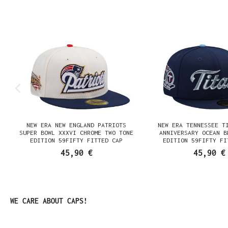
Produktgalerie überspringen
NEW ERA NEW ENGLAND PATRIOTS
NEW ERA TENNESSEE T
N
SUPER BOWL XXXVI CHROME TWO TONE
ANNIVERSARY OCEAN B
EDITION 59FIFTY FITTED CAP
EDITION 59FIFTY FI
45,90 €
45,90 €
Produktgalerie überspringen
WE CARE ABOUT CAPS!