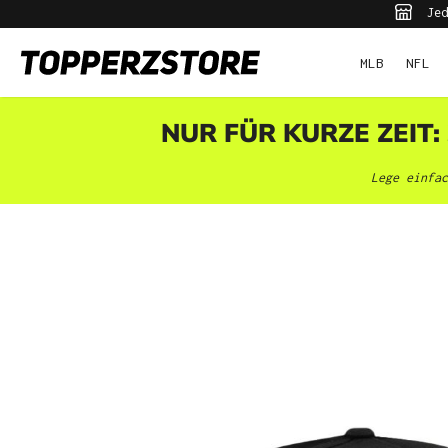
Jed
pringen
Zur Hauptnavigation springen
MLB
NFL
NUR FÜR KURZE ZEIT:
Lege einfac
Bildergalerie überspringen