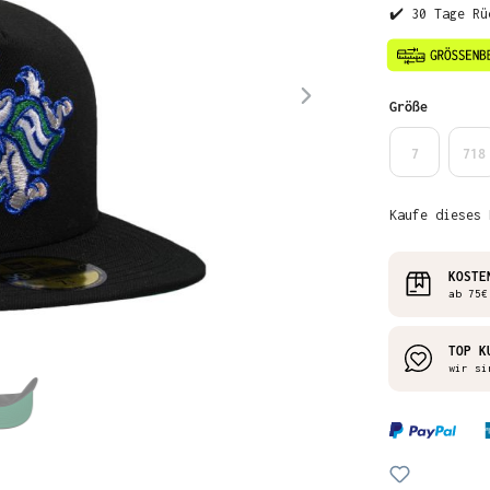
✔️ 30 Tage Rü
auswähl
Größe
7
718
Kaufe dieses 
KOSTE
ab 75€
TOP K
wir si