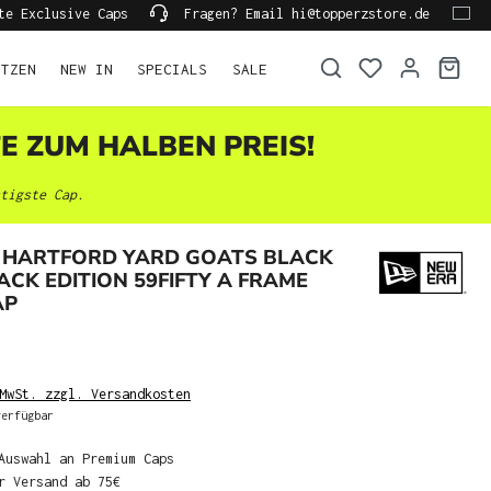
te Exclusive Caps
Fragen? Email hi@topperzstore.de
ÜTZEN
NEW IN
SPECIALS
SALE
TE ZUM HALBEN PREIS!
tigste Cap.
 HARTFORD YARD GOATS BLACK
K EDITION 59FIFTY A FRAME
AP
MwSt. zzgl. Versandkosten
erfügbar
Auswahl an Premium Caps
r Versand ab 75€