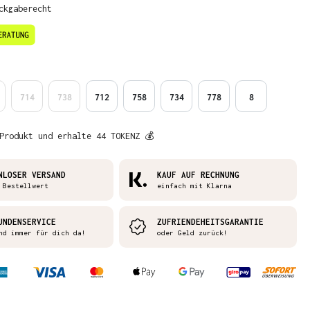
ckgaberecht
en
714
738
712
758
734
778
8
Produkt und erhalte 44 TOKENZ 💰
NLOSER VERSAND
KAUF AUF RECHNUNG
 Bestellwert
einfach mit Klarna
UNDENSERVICE
ZUFRIENDEHEITSGARANTIE
nd immer für dich da!
oder Geld zurück!