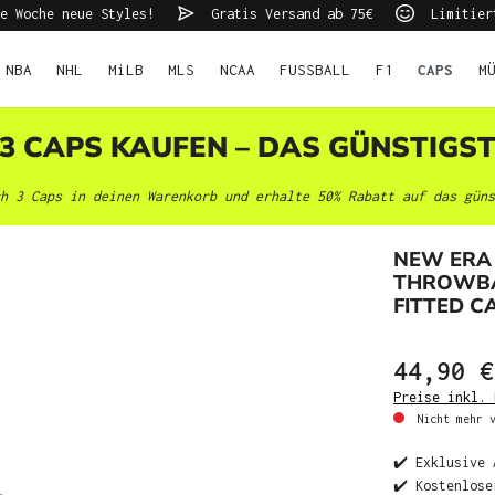
e Woche neue Styles!
Gratis Versand ab 75€
Limitier
NBA
NHL
MiLB
MLS
NCAA
FUSSBALL
F1
CAPS
M
 3 CAPS KAUFEN – DAS GÜNSTIGS
h 3 Caps in deinen Warenkorb und erhalte 50% Rabatt auf das güns
NEW ERA
THROWBAC
FITTED C
44,90 €
Preise inkl. 
Nicht mehr v
✔️ Exklusive 
✔️ Kostenlose