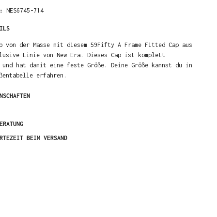
R:
NES6745-714
ILS
b von der Masse mit diesem 59Fifty A Frame Fitted Cap aus
lusive Linie von New Era. Dieses Cap ist komplett
 und hat damit eine feste Größe. Deine Größe kannst du in
ßentabelle erfahren.
NSCHAFTEN
ERATUNG
RTEZEIT BEIM VERSAND