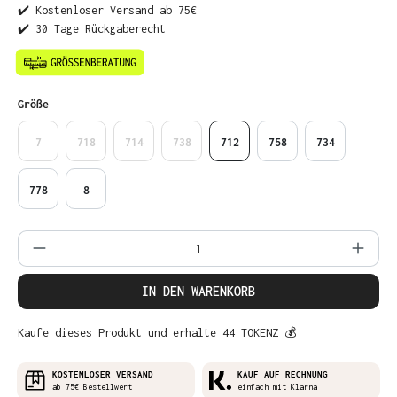
✔️ Kostenloser Versand ab 75€
✔️ 30 Tage Rückgaberecht
auswählen
Größe
7
718
714
738
712
758
734
778
8
Produkt Anzahl: Gib den gewünschten Wer
IN DEN WARENKORB
Kaufe dieses Produkt und erhalte 44 TOKENZ 💰
KOSTENLOSER VERSAND
KAUF AUF RECHNUNG
ab 75€ Bestellwert
einfach mit Klarna