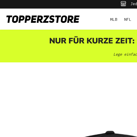
Jed
pringen
Zur Hauptnavigation springen
MLB
NFL
NUR FÜR KURZE ZEIT:
Lege einfac
Bildergalerie überspringen