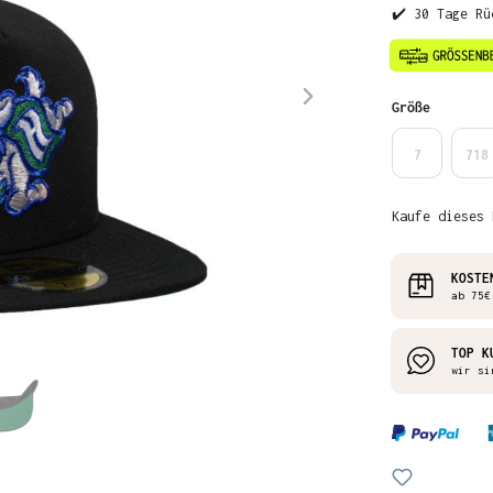
✔️ 30 Tage Rü
auswähl
Größe
7
718
Kaufe dieses 
KOSTE
ab 75€
TOP K
wir si