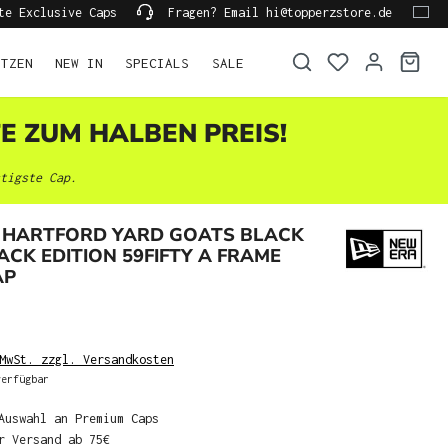
te Exclusive Caps
Fragen? Email hi@topperzstore.de
ÜTZEN
NEW IN
SPECIALS
SALE
TE ZUM HALBEN PREIS!
tigste Cap.
 HARTFORD YARD GOATS BLACK
K EDITION 59FIFTY A FRAME
AP
MwSt. zzgl. Versandkosten
erfügbar
Auswahl an Premium Caps
r Versand ab 75€