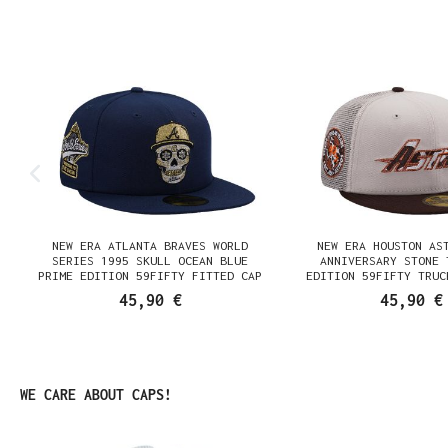
Produktgalerie überspringen
NEW ERA ATLANTA BRAVES WORLD
NEW ERA HOUSTON AS
SERIES 1995 SKULL OCEAN BLUE
ANNIVERSARY STONE 
PRIME EDITION 59FIFTY FITTED CAP
EDITION 59FIFTY TRUC
CAP
45,90 €
45,90 €
Produktgalerie überspringen
WE CARE ABOUT CAPS!