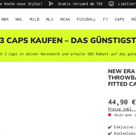
e Woche neue Styles!
Gratis Versand ab 75€
Limitier
NBA
NHL
MiLB
MLS
NCAA
FUSSBALL
F1
CAPS
M
 3 CAPS KAUFEN – DAS GÜNSTIGS
h 3 Caps in deinen Warenkorb und erhalte 50% Rabatt auf das güns
NEW ERA
THROWBAC
FITTED C
44,90 €
Preise inkl. 
Nicht mehr v
✔️ Exklusive 
✔️ Kostenlose