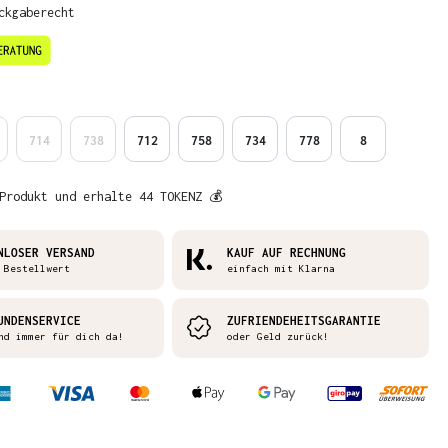
ckgaberecht
en
714
738
712
758
734
778
8
Produkt und erhalte 44 TOKENZ 💰
NLOSER VERSAND
KAUF AUF RECHNUNG
 Bestellwert
einfach mit Klarna
UNDENSERVICE
ZUFRIENDEHEITSGARANTIE
nd immer für dich da!
oder Geld zurück!