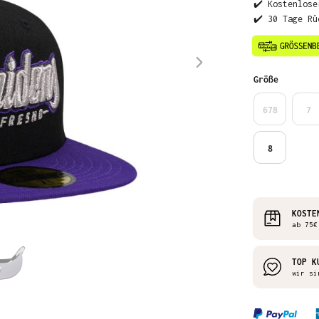
✔️ Kostenlose
✔️ 30 Tage Rü
auswähl
Größe
678
7
8
KOSTE
ab 75€
TOP K
wir si