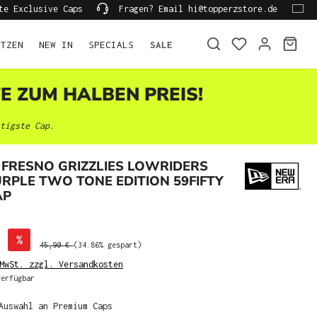
te Exclusive Caps
Fragen? Email hi@topperzstore.de
ÜTZEN
NEW IN
SPECIALS
SALE
TE ZUM HALBEN PREIS!
tigste Cap.
FRESNO GRIZZLIES LOWRIDERS
RPLE TWO TONE EDITION 59FIFTY
AP
%
45,90 €
(34.86% gespart)
MwSt. zzgl. Versandkosten
erfügbar
Auswahl an Premium Caps