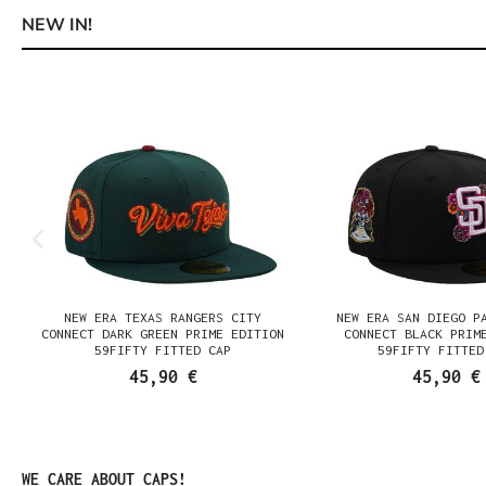
NEW IN!
Produktgalerie überspringen
E
NEW ERA TEXAS RANGERS CITY
NEW ERA SAN DIEGO P
K
CONNECT DARK GREEN PRIME EDITION
CONNECT BLACK PRIM
59FIFTY FITTED CAP
59FIFTY FITTED
45,90 €
45,90 €
Produktgalerie überspringen
WE CARE ABOUT CAPS!