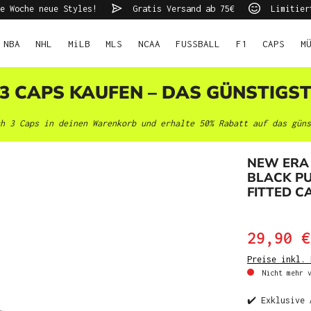
e Woche neue Styles!
Gratis Versand ab 75€
Limitier
NBA
NHL
MiLB
MLS
NCAA
FUSSBALL
F1
CAPS
M
 3 CAPS KAUFEN – DAS GÜNSTIGS
h 3 Caps in deinen Warenkorb und erhalte 50% Rabatt auf das güns
NEW ERA 
BLACK PU
FITTED C
29,90 €
Preise inkl. 
Nicht mehr v
✔️ Exklusive 