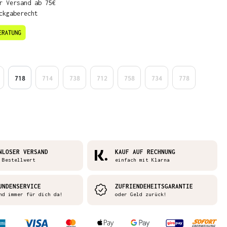
r Versand ab 75€
ckgaberecht
en
718
714
738
712
758
734
778
NLOSER VERSAND
KAUF AUF RECHNUNG
 Bestellwert
einfach mit Klarna
UNDENSERVICE
ZUFRIENDEHEITSGARANTIE
nd immer für dich da!
oder Geld zurück!