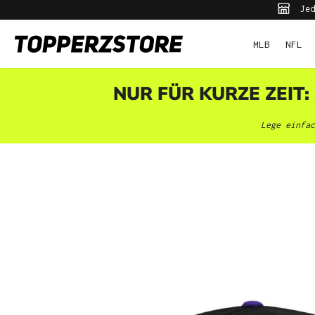
Jed
pringen
Zur Hauptnavigation springen
MLB
NFL
NUR FÜR KURZE ZEIT:
Lege einfac
Bildergalerie überspringen