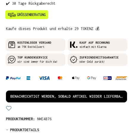
✔️ 30 Tage Rückgaberecht
Kaufe dieses Produkt und erhalte 29 TOKENZ 💰
KOSTENLOSER VERSAND
KAUF AUF RECHNUNG
ab 75€ Bestellwert
einfach mit Klarna
TOP KUNDENSERVICE
ZUFRIENDEHEITSGARANTIE
wir sind immer für dich da!
oder Geld zurück!
BENACHRICHTIGT WERDEN, SOBALD ARTIKEL WIEDER LIEFERBAR IST!
PRODUKTNUMMER:
NWE4876
-
PRODUKTDETAILS