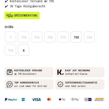
✔️ Kostenloser Versand ab 75€
✔️ 30 Tage Rückgaberecht
auswählen
Größe
7
718
714
738
712
758
734
778
8
KOSTENLOSER VERSAND
KAUF AUF RECHNUNG
ab 75€ Bestellwert
einfach mit Klarna
TOP KUNDENSERVICE
ZUFRIENDEHEITSGARANTIE
wir sind immer für dich da!
oder Geld zurück!