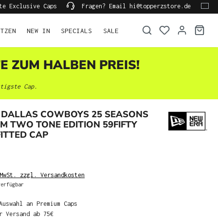
te Exclusive Caps
Fragen? Email hi@topperzstore.de
ÜTZEN
NEW IN
SPECIALS
SALE
TE ZUM HALBEN PREIS!
tigste Cap.
 DALLAS COWBOYS 25 SEASONS
IM TWO TONE EDITION 59FIFTY
ITTED CAP
MwSt. zzgl. Versandkosten
erfügbar
Auswahl an Premium Caps
r Versand ab 75€