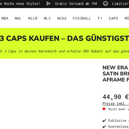
e Woche neue Styles!
Gratis Versand ab 75€
Limitier
NBA
NHL
MiLB
MLS
NCAA
FUSSBALL
F1
CAPS
M
 3 CAPS KAUFEN – DAS GÜNSTIGS
h 3 Caps in deinen Warenkorb und erhalte 50% Rabatt auf das güns
NEW ERA
SATIN BR
AFRAME F
44,90 €
Preise inkl. 
Nicht mehr v
✔️ Exklusive 
✔️ Kostenlose