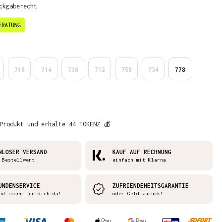
ckgaberecht
en
718
714
738
712
758
734
778
Produkt und erhalte 44 TOKENZ 💰
NLOSER VERSAND
KAUF AUF RECHNUNG
 Bestellwert
einfach mit Klarna
UNDENSERVICE
ZUFRIENDEHEITSGARANTIE
nd immer für dich da!
oder Geld zurück!