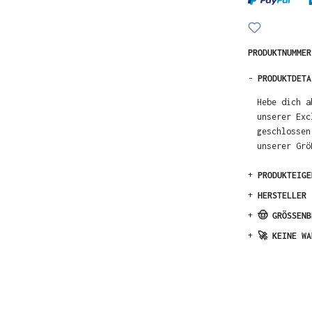
PRODUKTNUMME
-
PRODUKTDETA
Hebe dich a
unserer Exc
geschlossen
unserer Grö
+
PRODUKTEIGE
+
HERSTELLER
+
🤠 GRÖSSENB
+
🚀 KEINE WA