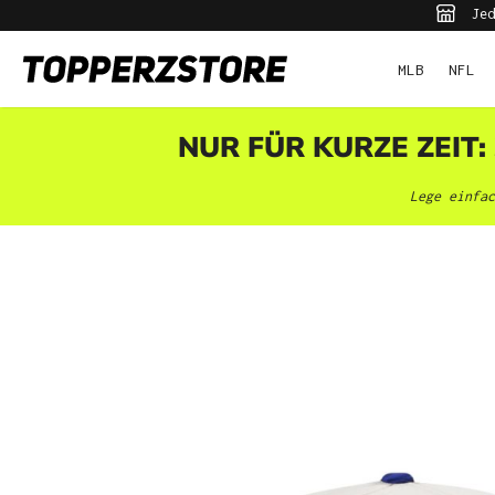
Jed
pringen
Zur Hauptnavigation springen
MLB
NFL
NUR FÜR KURZE ZEIT:
Lege einfac
Bildergalerie überspringen