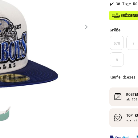
✔️ 30 Tage Rü
auswähl
Größe
678
7
8
Kaufe dieses 
KOSTE
ab 75€
TOP K
wir si