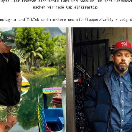
Caps! Hier treffen sich echte Fans und Sammler, um ihre Leidensc
machen wir jede Cap einzigartig!
nstagram und TikTok und markiere uns mit #topperzfamily – zeig d