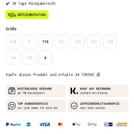
✔️ 30 Tage Rückgaberecht
auswählen
Größe
678
7
718
714
738
712
758
734
778
8
Kaufe dieses Produkt und erhalte 44 TOKENZ 💰
KOSTENLOSER VERSAND
KAUF AUF RECHNUNG
ab 75€ Bestellwert
einfach mit Klarna
TOP KUNDENSERVICE
ZUFRIENDEHEITSGARANTIE
wir sind immer für dich da!
oder Geld zurück!