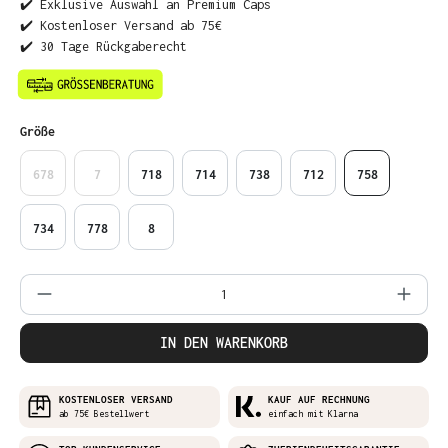
✔️ Exklusive Auswahl an Premium Caps
✔️ Kostenloser Versand ab 75€
✔️ 30 Tage Rückgaberecht
auswählen
Größe
678
7
718
714
738
712
758
734
778
8
Produkt Anzahl: Gib den gewünschten Wer
IN DEN WARENKORB
KOSTENLOSER VERSAND
KAUF AUF RECHNUNG
ab 75€ Bestellwert
einfach mit Klarna