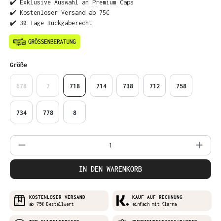
✔️ Exklusive Auswahl an Premium Caps
✔️ Kostenloser Versand ab 75€
✔️ 30 Tage Rückgaberecht
auswählen
Größe
678
7
718
714
738
712
758
734
778
8
Produkt Anzahl: Gib den gewünschten Wer
IN DEN WARENKORB
KOSTENLOSER VERSAND
KAUF AUF RECHNUNG
ab 75€ Bestellwert
einfach mit Klarna