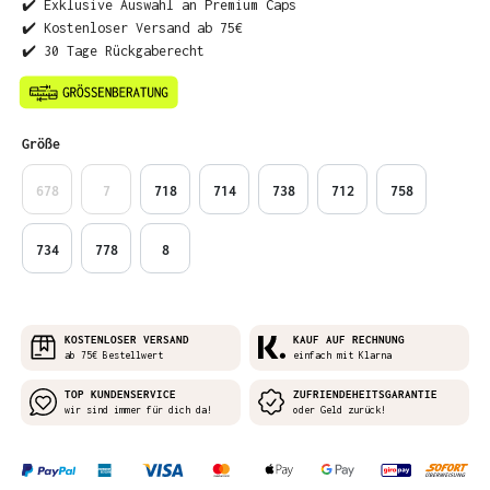
✔️ Exklusive Auswahl an Premium Caps
✔️ Kostenloser Versand ab 75€
✔️ 30 Tage Rückgaberecht
auswählen
Größe
678
7
718
714
738
712
758
734
778
8
KOSTENLOSER VERSAND
KAUF AUF RECHNUNG
ab 75€ Bestellwert
einfach mit Klarna
TOP KUNDENSERVICE
ZUFRIENDEHEITSGARANTIE
wir sind immer für dich da!
oder Geld zurück!