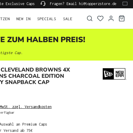
te Exclusive Caps
Fragen? Email hi@topperzstore.de
ÜTZEN
NEW IN
SPECIALS
SALE
TE ZUM HALBEN PREIS!
tigste Cap.
 CLEVELAND BROWNS 4X
NS CHARCOAL EDITION
Y SNAPBACK CAP
MwSt. zzgl. Versandkosten
erfügbar
Auswahl an Premium Caps
r Versand ab 75€