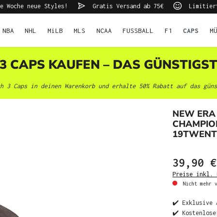
e Woche neue Styles!
Gratis Versand ab 75€
Limitier
NBA
NHL
MiLB
MLS
NCAA
FUSSBALL
F1
CAPS
M
 3 CAPS KAUFEN – DAS GÜNSTIGS
h 3 Caps in deinen Warenkorb und erhalte 50% Rabatt auf das güns
NEW ERA
CHAMPIO
19TWENT
39,90 €
Preise inkl. 
Nicht mehr v
✔️ Exklusive 
✔️ Kostenlose