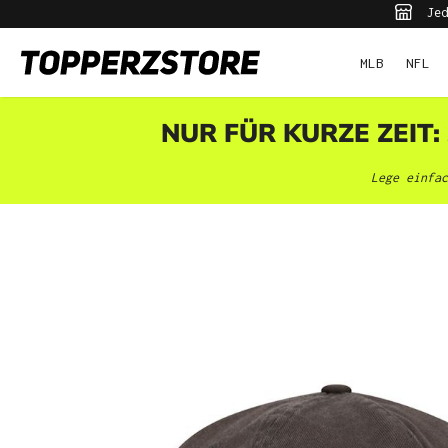
Jed
pringen
Zur Hauptnavigation springen
MLB
NFL
NUR FÜR KURZE ZEIT:
Lege einfac
Bildergalerie überspringen