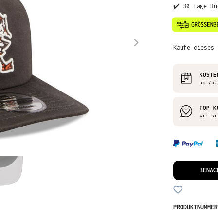
✔️ 30 Tage Rü
Kaufe dieses 
KOSTE
ab 75€
TOP K
wir si
BENAC
PRODUKTNUMME