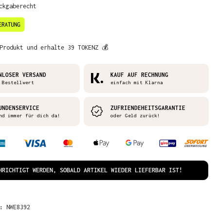
ckgaberecht
Produkt und erhalte 39 TOKENZ 💰
NLOSER VERSAND
KAUF AUF RECHNUNG
 Bestellwert
einfach mit Klarna
UNDENSERVICE
ZUFRIENDEHEITSGARANTIE
nd immer für dich da!
oder Geld zurück!
HRICHTIGT WERDEN, SOBALD ARTIKEL WIEDER LIEFERBAR IST!
R:
NWE8392