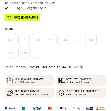
✔️ Kostenloser Versand ab 75€
✔️ 30 Tage Rückgaberecht
auswählen
Größe
678
7
718
714
738
712
758
734
778
8
Kaufe dieses Produkt und erhalte 44 TOKENZ 💰
KOSTENLOSER VERSAND
KAUF AUF RECHNUNG
ab 75€ Bestellwert
einfach mit Klarna
TOP KUNDENSERVICE
ZUFRIENDEHEITSGARANTIE
wir sind immer für dich da!
oder Geld zurück!