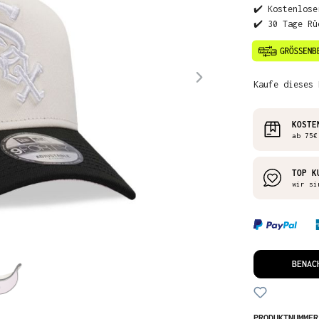
✔️ Kostenlose
✔️ 30 Tage Rü
Kaufe dieses 
KOSTE
ab 75€
TOP K
wir si
BENAC
PRODUKTNUMME