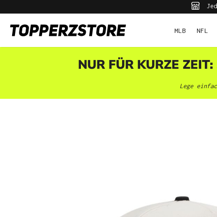
Jed
pringen
Zur Hauptnavigation springen
MLB
NFL
NUR FÜR KURZE ZEIT:
Lege einfac
Bildergalerie überspringen