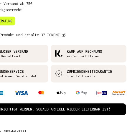
r Versand ab 75€
ckgaberecht
Produkt und erhalte 37 TOKENZ 💰
NLOSER VERSAND
KAUF AUF RECHNUNG
 Bestellwert
einfach mit Klarna
UNDENSERVICE
ZUFRIENDEHEITSGARANTIE
nd immer für dich da!
oder Geld zurück!
HRICHTIGT WERDEN, SOBALD ARTIKEL WIEDER LIEFERBAR IST!
R:
NES-NG-8131