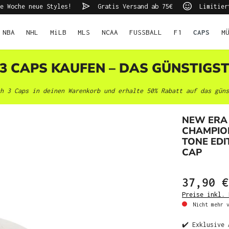
e Woche neue Styles!
Gratis Versand ab 75€
Limitier
NBA
NHL
MiLB
MLS
NCAA
FUSSBALL
F1
CAPS
M
 3 CAPS KAUFEN – DAS GÜNSTIGS
h 3 Caps in deinen Warenkorb und erhalte 50% Rabatt auf das güns
NEW ERA
CHAMPIO
TONE EDI
CAP
37,90 €
Preise inkl. 
Nicht mehr v
✔️ Exklusive 