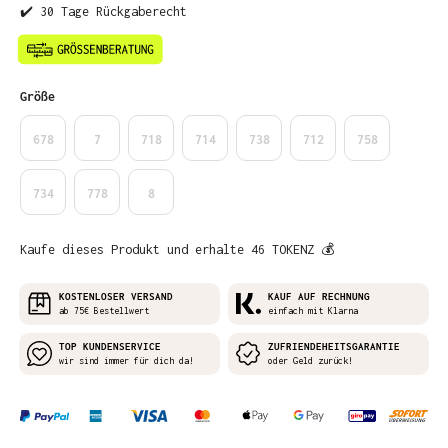
✔️ 30 Tage Rückgaberecht
auswählen
Größe
678
7
718
714
738
712
758
734
778
8
Kaufe dieses Produkt und erhalte 46 TOKENZ 💰
KOSTENLOSER VERSAND
KAUF AUF RECHNUNG
ab 75€ Bestellwert
einfach mit Klarna
TOP KUNDENSERVICE
ZUFRIENDEHEITSGARANTIE
wir sind immer für dich da!
oder Geld zurück!