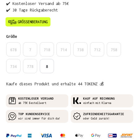
✔️ Kostenloser Versand ab 75€
✔️ 30 Tage Rückgaberecht
auswählen
Größe
678
7
718
714
738
712
758
734
778
8
Kaufe dieses Produkt und erhalte 44 TOKENZ 💰
KOSTENLOSER VERSAND
KAUF AUF RECHNUNG
ab 75€ Bestellwert
einfach mit Klarna
TOP KUNDENSERVICE
ZUFRIENDEHEITSGARANTIE
wir sind immer für dich da!
oder Geld zurück!