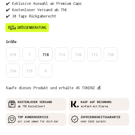
✔️ Exklusive Auswahl an Premium Caps
✔️ Kostenloser Versand ab 75€
✔️ 30 Tage Rückgaberecht
auswählen
Größe
678
7
718
714
738
712
758
734
778
8
Kaufe dieses Produkt und erhalte 45 TOKENZ 💰
KOSTENLOSER VERSAND
KAUF AUF RECHNUNG
ab 75€ Bestellwert
einfach mit Klarna
TOP KUNDENSERVICE
ZUFRIENDEHEITSGARANTIE
wir sind immer für dich da!
oder Geld zurück!