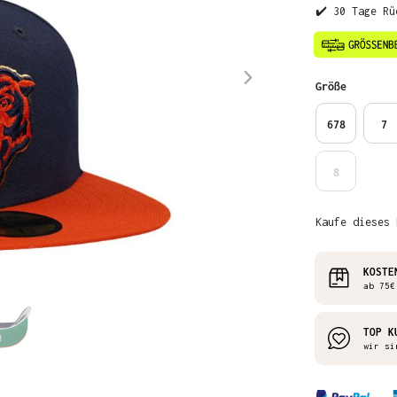
✔️ 30 Tage Rü
auswähl
Größe
678
7
8
Kaufe dieses 
KOSTE
ab 75€
TOP K
wir si