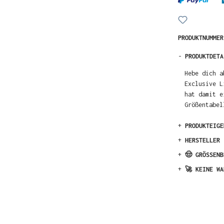
PRODUKTNUMME
-
PRODUKTDETA
Hebe dich a
Exclusive L
hat damit e
Größentabel
+
PRODUKTEIGE
+
HERSTELLER
+
🤠 GRÖSSENB
+
🚀 KEINE WA