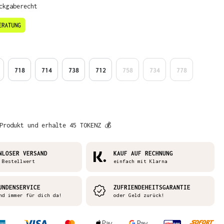
ckgaberecht
en
718
714
738
712
758
734
778
Produkt und erhalte 45 TOKENZ 💰
NLOSER VERSAND
KAUF AUF RECHNUNG
 Bestellwert
einfach mit Klarna
UNDENSERVICE
ZUFRIENDEHEITSGARANTIE
nd immer für dich da!
oder Geld zurück!