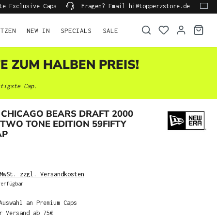
te Exclusive Caps
Fragen? Email hi@topperzstore.de
ÜTZEN
NEW IN
SPECIALS
SALE
TE ZUM HALBEN PREIS!
tigste Cap.
CHICAGO BEARS DRAFT 2000
TWO TONE EDITION 59FIFTY
AP
MwSt. zzgl. Versandkosten
erfügbar
Auswahl an Premium Caps
r Versand ab 75€