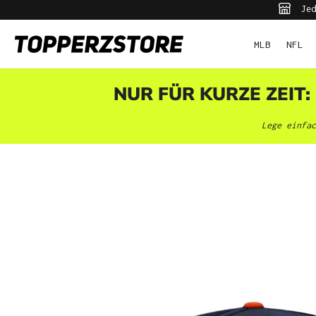
Jed
pringen
Zur Hauptnavigation springen
MLB
NFL
NUR FÜR KURZE ZEIT:
Lege einfac
Bildergalerie überspringen