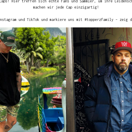
Caps! Hier treffen sich echte Fans und Sammler, um ihre Leidensc
machen wir jede Cap einzigartig!
nstagram und TikTok und markiere uns mit #topperzfamily – zeig d