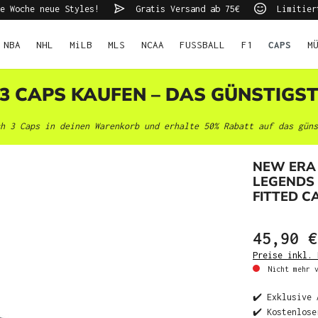
e Woche neue Styles!
Gratis Versand ab 75€
Limitier
NBA
NHL
MiLB
MLS
NCAA
FUSSBALL
F1
CAPS
M
 3 CAPS KAUFEN – DAS GÜNSTIGS
h 3 Caps in deinen Warenkorb und erhalte 50% Rabatt auf das güns
NEW ERA 
LEGENDS 
FITTED C
45,90 €
Preise inkl. 
Nicht mehr v
✔️ Exklusive 
✔️ Kostenlose