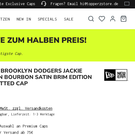
te Exclusive Caps
Fragen? Email hi@topperzstore.de
ÜTZEN
NEW IN
SPECIALS
SALE
TE ZUM HALBEN PREIS!
tigste Cap.
 BROOKLYN DODGERS JACKIE
 BOURBON SATIN BRIM EDITION
ITTED CAP
MwSt. zzgl. Versandkosten
gbar, Lieferzeit: 1-3 Werktage
Auswahl an Premium Caps
r Versand ab 75€