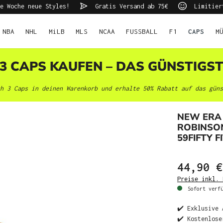
e Woche neue Styles!
Gratis Versand ab 75€
Limitier
NBA
NHL
MiLB
MLS
NCAA
FUSSBALL
F1
CAPS
M
 3 CAPS KAUFEN – DAS GÜNSTIGS
h 3 Caps in deinen Warenkorb und erhalte 50% Rabatt auf das güns
NEW ERA
ROBINSON
59FIFTY F
44,90 €
Preise inkl. 
Sofort verfü
✔️ Exklusive 
✔️ Kostenlose