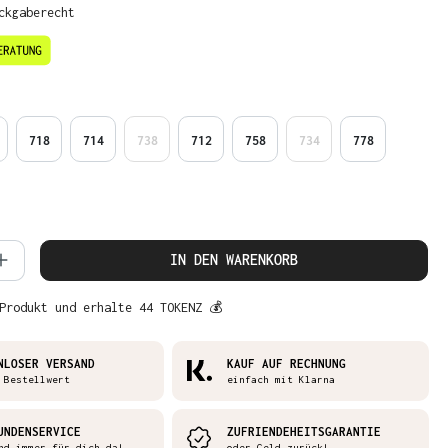
ckgaberecht
en
718
714
738
712
758
734
778
 Anzahl: Gib den gewünschten Wert ein 
IN DEN WARENKORB
Produkt und erhalte 44 TOKENZ 💰
NLOSER VERSAND
KAUF AUF RECHNUNG
 Bestellwert
einfach mit Klarna
UNDENSERVICE
ZUFRIENDEHEITSGARANTIE
nd immer für dich da!
oder Geld zurück!