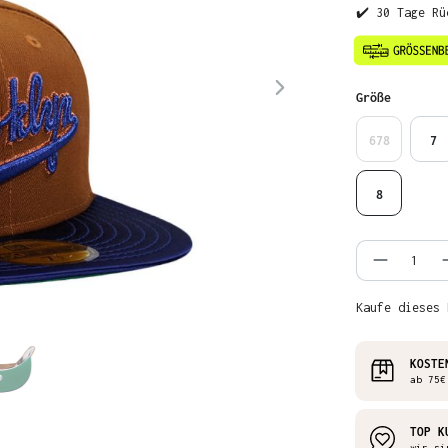
✔️ 30 Tage Rü
auswähl
Größe
678
7
8
Produkt
Kaufe dieses 
KOSTE
ab 75€
TOP K
wir si