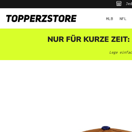
Jed
pringen
Zur Hauptnavigation springen
MLB
NFL
NUR FÜR KURZE ZEIT:
Lege einfac
Bildergalerie überspringen