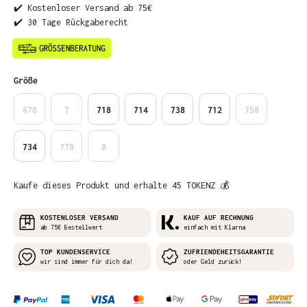
✔️ Kostenloser Versand ab 75€
✔️ 30 Tage Rückgaberecht
auswählen
Größe
678
7
718
714
738
712
758
734
778
8
Kaufe dieses Produkt und erhalte 45 TOKENZ 💰
KOSTENLOSER VERSAND
KAUF AUF RECHNUNG
ab 75€ Bestellwert
einfach mit Klarna
TOP KUNDENSERVICE
ZUFRIENDEHEITSGARANTIE
wir sind immer für dich da!
oder Geld zurück!