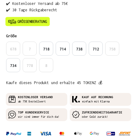
✔️ Kostenloser Versand ab 75€
✔️ 30 Tage Rückgaberecht
auswählen
Größe
678
7
718
714
738
712
758
734
778
8
Kaufe dieses Produkt und erhalte 45 TOKENZ 💰
KOSTENLOSER VERSAND
KAUF AUF RECHNUNG
ab 75€ Bestellwert
einfach mit Klarna
TOP KUNDENSERVICE
ZUFRIENDEHEITSGARANTIE
wir sind immer für dich da!
oder Geld zurück!