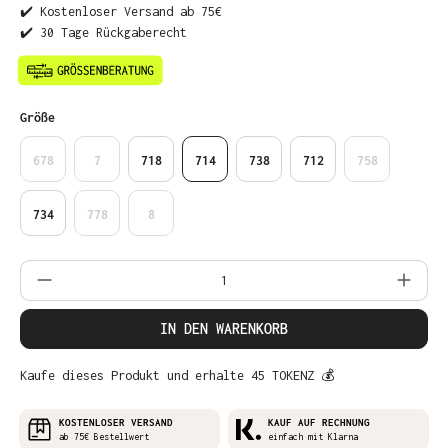
✔️ Kostenloser Versand ab 75€
✔️ 30 Tage Rückgaberecht
auswählen
Größe
678
7
718
714
738
712
758
734
778
8
Produkt Anzahl: Gib den gewünschten Wer
IN DEN WARENKORB
Kaufe dieses Produkt und erhalte 45 TOKENZ 💰
KOSTENLOSER VERSAND
KAUF AUF RECHNUNG
ab 75€ Bestellwert
einfach mit Klarna