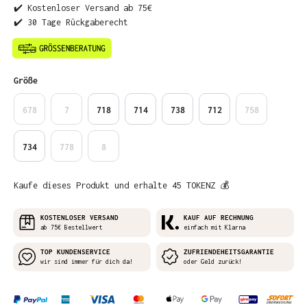
✔️ Kostenloser Versand ab 75€
✔️ 30 Tage Rückgaberecht
auswählen
Größe
678
7
718
714
738
712
758
734
778
8
Kaufe dieses Produkt und erhalte 45 TOKENZ 💰
KOSTENLOSER VERSAND
KAUF AUF RECHNUNG
ab 75€ Bestellwert
einfach mit Klarna
TOP KUNDENSERVICE
ZUFRIENDEHEITSGARANTIE
wir sind immer für dich da!
oder Geld zurück!