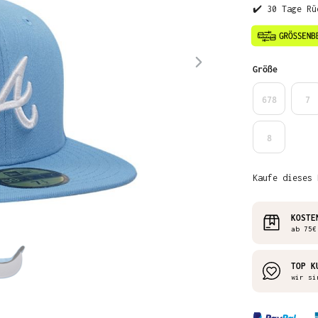
✔️ 30 Tage Rü
auswähl
Größe
678
7
8
Kaufe dieses 
KOSTE
ab 75€
TOP K
wir si