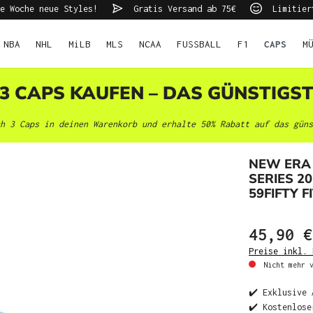
e Woche neue Styles!
Gratis Versand ab 75€
Limitier
NBA
NHL
MiLB
MLS
NCAA
FUSSBALL
F1
CAPS
M
 3 CAPS KAUFEN – DAS GÜNSTIGS
h 3 Caps in deinen Warenkorb und erhalte 50% Rabatt auf das güns
NEW ERA
SERIES 2
59FIFTY F
45,90 €
Preise inkl. 
Nicht mehr v
✔️ Exklusive 
✔️ Kostenlose