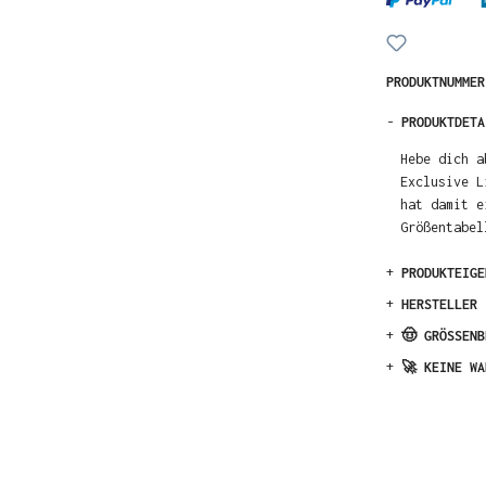
PRODUKTNUMME
-
PRODUKTDETA
Hebe dich a
Exclusive L
hat damit e
Größentabel
+
PRODUKTEIGE
+
HERSTELLER
+
🤠 GRÖSSENB
+
🚀 KEINE WA