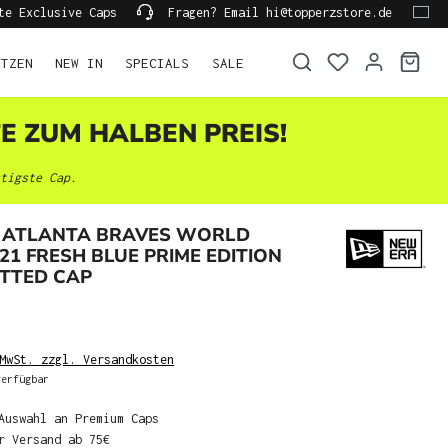
te Exclusive Caps
Fragen? Email hi@topperzstore.de
ÜTZEN
NEW IN
SPECIALS
SALE
TE ZUM HALBEN PREIS!
tigste Cap.
 ATLANTA BRAVES WORLD
021 FRESH BLUE PRIME EDITION
ITTED CAP
MwSt. zzgl. Versandkosten
erfügbar
Auswahl an Premium Caps
r Versand ab 75€