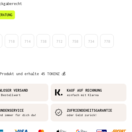
ckgaberecht
en
718
714
738
712
758
734
778
Produkt und erhalte 45 TOKENZ 💰
NLOSER VERSAND
KAUF AUF RECHNUNG
 Bestellwert
einfach mit Klarna
UNDENSERVICE
ZUFRIENDEHEITSGARANTIE
nd immer für dich da!
oder Geld zurück!