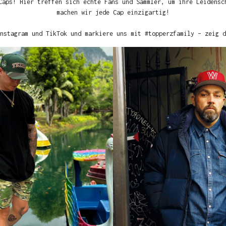
Caps! Hier treffen sich echte Fans und Sammler, um ihre Leidensc
machen wir jede Cap einzigartig!
nstagram und TikTok und markiere uns mit #topperzfamily – zeig d