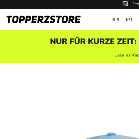
Jed
pringen
Zur Hauptnavigation springen
MLB
NFL
NUR FÜR KURZE ZEIT:
Lege einfac
Bildergalerie überspringen