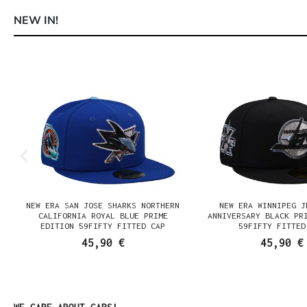
NEW IN!
Produktgalerie überspringen
NEW ERA SAN JOSE SHARKS NORTHERN
NEW ERA WINNIPEG J
N
CALIFORNIA ROYAL BLUE PRIME
ANNIVERSARY BLACK PR
EDITION 59FIFTY FITTED CAP
59FIFTY FITTED
45,90 €
45,90 €
Produktgalerie überspringen