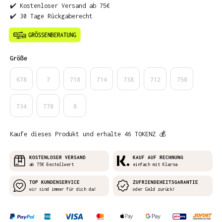
✔️ Kostenloser Versand ab 75€
✔️ 30 Tage Rückgaberecht
auswählen
Größe
678
7
718
714
738
712
758
734
778
8
Kaufe dieses Produkt und erhalte 46 TOKENZ 💰
KOSTENLOSER VERSAND
KAUF AUF RECHNUNG
ab 75€ Bestellwert
einfach mit Klarna
TOP KUNDENSERVICE
ZUFRIENDEHEITSGARANTIE
wir sind immer für dich da!
oder Geld zurück!