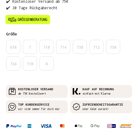
✔️ Kostenloser Versand ab 75€
✔️ 30 Tage Rückgaberecht
auswählen
Größe
678
7
718
714
738
712
758
734
778
8
KOSTENLOSER VERSAND
KAUF AUF RECHNUNG
ab 75€ Bestellwert
einfach mit Klarna
TOP KUNDENSERVICE
ZUFRIENDEHEITSGARANTIE
wir sind immer für dich da!
oder Geld zurück!