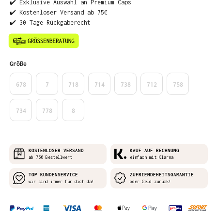
✔️ Exklusive Auswahl an Premium Caps
✔️ Kostenloser Versand ab 75€
✔️ 30 Tage Rückgaberecht
auswählen
Größe
678
7
718
714
738
712
758
734
778
8
KOSTENLOSER VERSAND
KAUF AUF RECHNUNG
ab 75€ Bestellwert
einfach mit Klarna
TOP KUNDENSERVICE
ZUFRIENDEHEITSGARANTIE
wir sind immer für dich da!
oder Geld zurück!