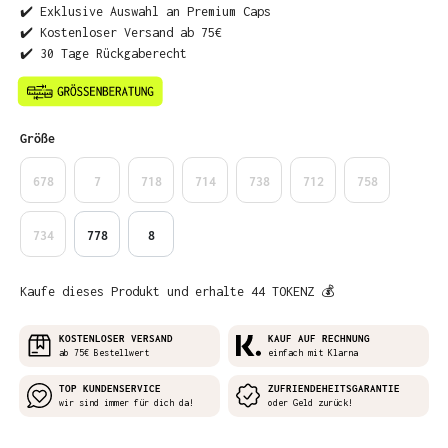
✔️ Exklusive Auswahl an Premium Caps
✔️ Kostenloser Versand ab 75€
✔️ 30 Tage Rückgaberecht
auswählen
Größe
678
7
718
714
738
712
758
734
778
8
Kaufe dieses Produkt und erhalte 44 TOKENZ 💰
KOSTENLOSER VERSAND
KAUF AUF RECHNUNG
ab 75€ Bestellwert
einfach mit Klarna
TOP KUNDENSERVICE
ZUFRIENDEHEITSGARANTIE
wir sind immer für dich da!
oder Geld zurück!