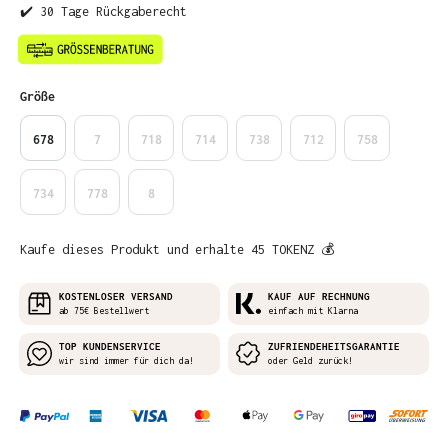
✔️ 30 Tage Rückgaberecht
auswählen
Größe
678
7
718
714
738
712
758
734
778
8
Kaufe dieses Produkt und erhalte 45 TOKENZ 💰
KOSTENLOSER VERSAND
KAUF AUF RECHNUNG
ab 75€ Bestellwert
einfach mit Klarna
TOP KUNDENSERVICE
ZUFRIENDEHEITSGARANTIE
wir sind immer für dich da!
oder Geld zurück!