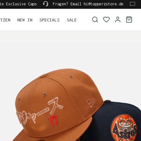
te Exclusive Caps
Fragen? Email hi@topperzstore.de
ÜTZEN
NEW IN
SPECIALS
SALE