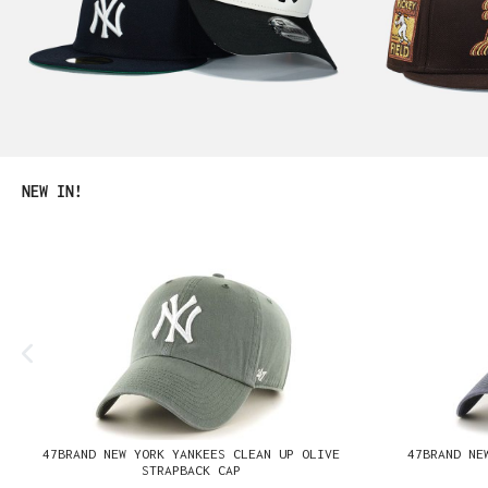
Produktgalerie überspringen
NEW IN!
47BRAND NEW YORK YANKEES CLEAN UP OLIVE
47BRAND NE
STRAPBACK CAP