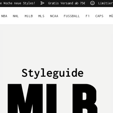
e Woche neue Styles!
Gratis Versand ab 75€
Limitier
NBA
NHL
MiLB
MLS
NCAA
FUSSBALL
F1
CAPS
M