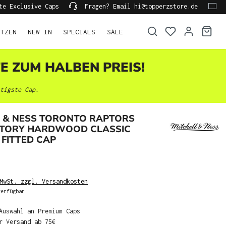
te Exclusive Caps
Fragen? Email hi@topperzstore.de
ÜTZEN
NEW IN
SPECIALS
SALE
TE ZUM HALBEN PREIS!
tigste Cap.
L & NESS TORONTO RAPTORS
STORY HARDWOOD CLASSIC
FITTED CAP
MwSt. zzgl. Versandkosten
erfügbar
Auswahl an Premium Caps
r Versand ab 75€