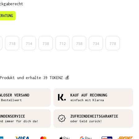
ckgaberecht
en
718
714
738
712
758
734
778
Produkt und erhalte 39 TOKENZ 💰
NLOSER VERSAND
KAUF AUF RECHNUNG
 Bestellwert
einfach mit Klarna
UNDENSERVICE
ZUFRIENDEHEITSGARANTIE
nd immer für dich da!
oder Geld zurück!