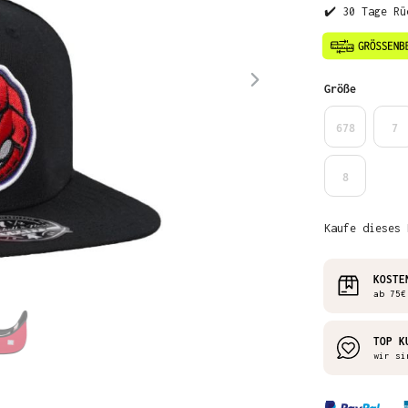
✔️ 30 Tage Rü
auswähl
Größe
678
7
8
Kaufe dieses 
KOSTE
ab 75€
TOP K
wir si