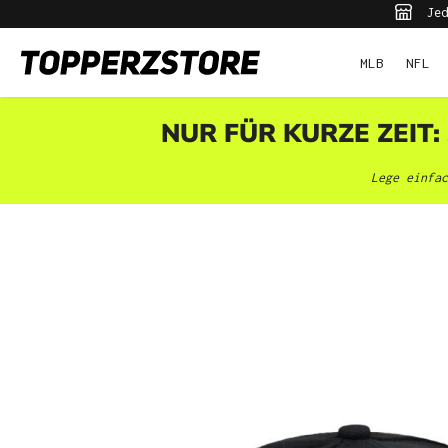
Jed
pringen
Zur Hauptnavigation springen
MLB
NFL
NUR FÜR KURZE ZEIT:
Lege einfac
Bildergalerie überspringen