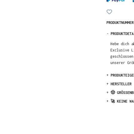
PRODUKTNUMME
-
PRODUKTDETA
Hebe dich a
Exclusive L
geschlossen
unserer Grö
+
PRODUKTEIGE
+
HERSTELLER
+
🤠 GRÖSSENB
+
🚀 KEINE WA