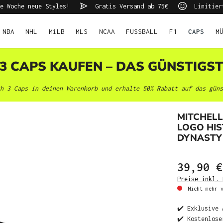
e Woche neue Styles!
Gratis Versand ab 75€
Limitier
NBA
NHL
MiLB
MLS
NCAA
FUSSBALL
F1
CAPS
M
 3 CAPS KAUFEN – DAS GÜNSTIGS
h 3 Caps in deinen Warenkorb und erhalte 50% Rabatt auf das güns
MITCHEL
LOGO HI
DYNASTY 
39,90 €
Preise inkl. 
Nicht mehr v
✔️ Exklusive 
✔️ Kostenlose