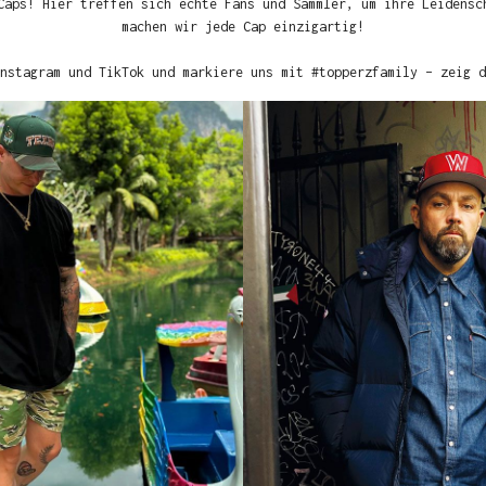
Caps! Hier treffen sich echte Fans und Sammler, um ihre Leidensc
machen wir jede Cap einzigartig!
nstagram und TikTok und markiere uns mit #topperzfamily – zeig d