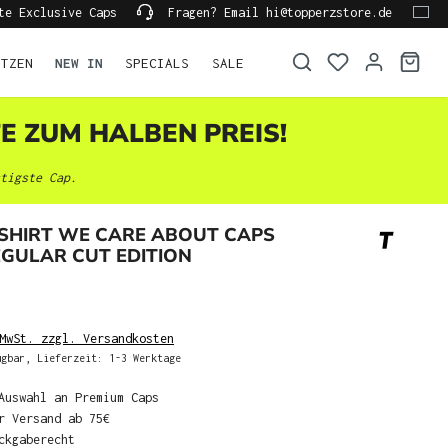
te Exclusive Caps
Fragen? Email hi@topperzstore.de
ÜTZEN
NEW IN
SPECIALS
SALE
TE ZUM HALBEN PREIS!
tigste Cap.
-SHIRT WE CARE ABOUT CAPS
GULAR CUT EDITION
MwSt. zzgl. Versandkosten
gbar, Lieferzeit: 1-3 Werktage
Auswahl an Premium Caps
r Versand ab 75€
ckgaberecht