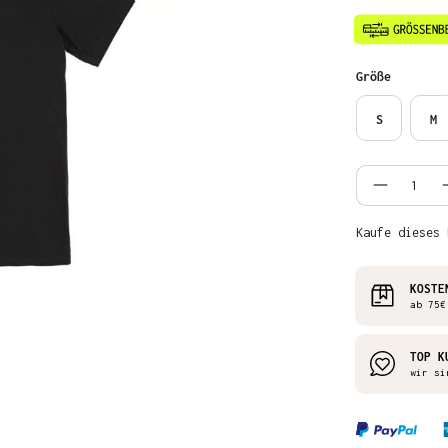
auswähl
Größe
S
M
Produkt
Kaufe dieses 
KOSTE
ab 75€
TOP K
wir si