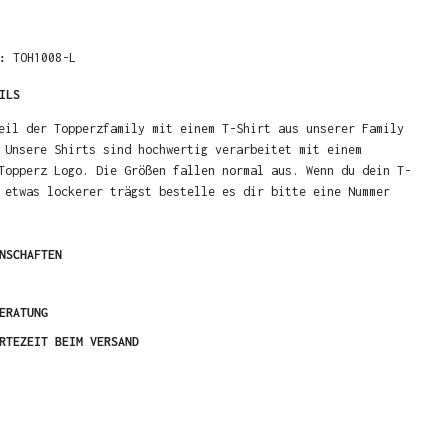
R:
TOH1008-L
ILS
eil der Topperzfamily mit einem T-Shirt aus unserer Family
 Unsere Shirts sind hochwertig verarbeitet mit einem
Topperz Logo. Die Größen fallen normal aus. Wenn du dein T-
 etwas lockerer trägst bestelle es dir bitte eine Nummer
NSCHAFTEN
ERATUNG
RTEZEIT BEIM VERSAND