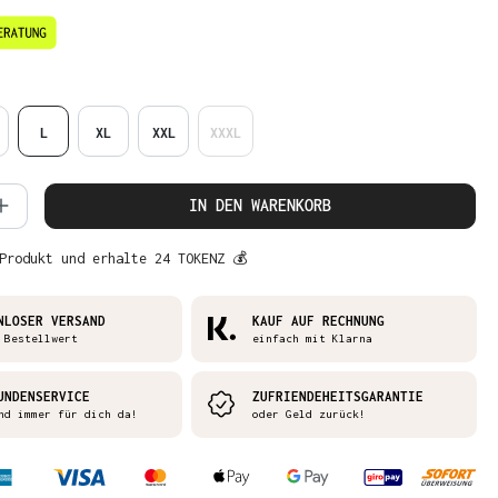
en
L
XL
XXL
XXXL
 Anzahl: Gib den gewünschten Wert ein 
IN DEN WARENKORB
Produkt und erhalte 24 TOKENZ 💰
NLOSER VERSAND
KAUF AUF RECHNUNG
 Bestellwert
einfach mit Klarna
UNDENSERVICE
ZUFRIENDEHEITSGARANTIE
nd immer für dich da!
oder Geld zurück!