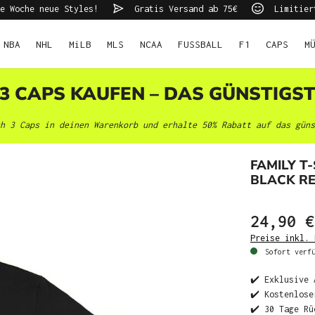
e Woche neue Styles!
Gratis Versand ab 75€
Limitier
NBA
NHL
MiLB
MLS
NCAA
FUSSBALL
F1
CAPS
M
 3 CAPS KAUFEN – DAS GÜNSTIGS
h 3 Caps in deinen Warenkorb und erhalte 50% Rabatt auf das güns
FAMILY T
BLACK RE
24,90 €
Preise inkl. 
Sofort verfü
✔️ Exklusive 
✔️ Kostenlose
✔️ 30 Tage Rü