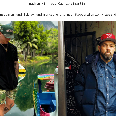
machen wir jede Cap einzigartig!
nstagram und TikTok und markiere uns mit #topperzfamily – zeig d