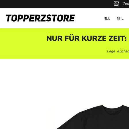
Jed
pringen
Zur Hauptnavigation springen
MLB
NFL
NUR FÜR KURZE ZEIT:
Lege einfac
Bildergalerie überspringen