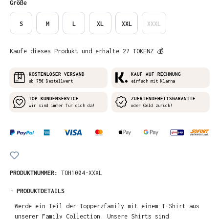
auswählen
Größe
S
M
L
XL
XXL
XXXL
Kaufe dieses Produkt und erhalte 27 TOKENZ 💰
KOSTENLOSER VERSAND
KAUF AUF RECHNUNG
ab 75€ Bestellwert
einfach mit Klarna
TOP KUNDENSERVICE
ZUFRIENDEHEITSGARANTIE
wir sind immer für dich da!
oder Geld zurück!
PRODUKTNUMMER:
TOH1004-XXXL
-
PRODUKTDETAILS
Werde ein Teil der Topperzfamily mit einem T-Shirt aus
unserer Family Collection. Unsere Shirts sind