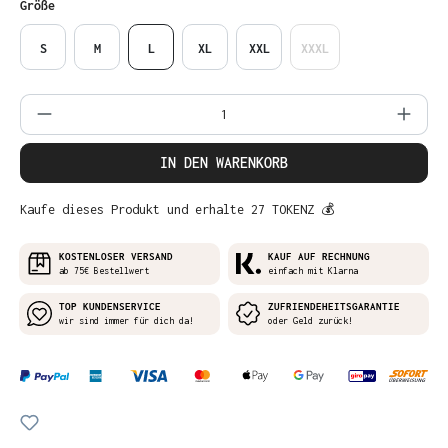
auswählen
Größe
S
M
L
XL
XXL
XXXL
Produkt Anzahl: Gib den gewünschten Wer
IN DEN WARENKORB
Kaufe dieses Produkt und erhalte 27 TOKENZ 💰
KOSTENLOSER VERSAND
KAUF AUF RECHNUNG
ab 75€ Bestellwert
einfach mit Klarna
TOP KUNDENSERVICE
ZUFRIENDEHEITSGARANTIE
wir sind immer für dich da!
oder Geld zurück!