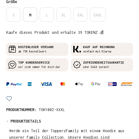
auswählen
Größe
S
M
L
XL
XXL
XXXL
Kaufe dieses Produkt und erhalte 39 TOKENZ 💰
KOSTENLOSER VERSAND
KAUF AUF RECHNUNG
ab 75€ Bestellwert
einfach mit Klarna
TOP KUNDENSERVICE
ZUFRIENDEHEITSGARANTIE
wir sind immer für dich da!
oder Geld zurück!
PRODUKTNUMMER:
TOH1002-XXXL
-
PRODUKTDETAILS
Werde ein Teil der Topperzfamily mit einem Hoodie aus
unserer Family Collection. Unsere Hoodies sind