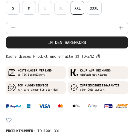
S
M
L
XL
XXL
XXXL
Produkt Anzahl: Gib den gewünschten Wer
IN DEN WARENKORB
Kaufe dieses Produkt und erhalte 39 TOKENZ 💰
KOSTENLOSER VERSAND
KAUF AUF RECHNUNG
ab 75€ Bestellwert
einfach mit Klarna
TOP KUNDENSERVICE
ZUFRIENDEHEITSGARANTIE
wir sind immer für dich da!
oder Geld zurück!
PRODUKTNUMMER:
TOH1001-XXL